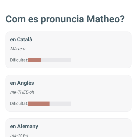
Com es pronuncia Matheo?
en Català
MA-te-o
Dificultat:
en Anglès
mə-THEE-oh
Dificultat:
en Alemany
ma-TAY-o