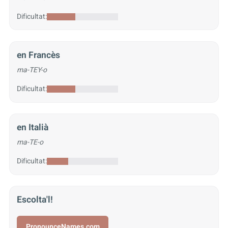
Dificultat:
en Francès
ma-TEY-o
Dificultat:
en Italià
ma-TE-o
Dificultat:
Escolta'l!
PronounceNames.com