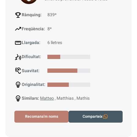
Rànquing:
839*
Freqüència:
8*
Llargada:
6 lletres
Dificultat:
Suavitat:
Originalitat:
Similars:
Matteo
, Matthias , Mathis
Recomana'm noms
Comparteix