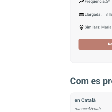
Freqüència:
5*
Llargada:
8 ll
Similars:
Maria
R
Com es pr
en Català
ma-ree-AH-nah