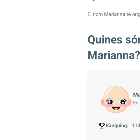
El nom Marianna té orige
Quines són
Marianna
Ma
És
Rànquing:
114