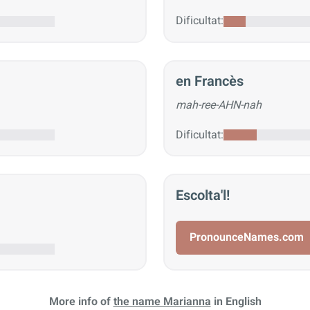
Dificultat:
en Francès
mah-ree-AHN-nah
Dificultat:
Escolta'l!
PronounceNames.com
More info of
the name Marianna
in English