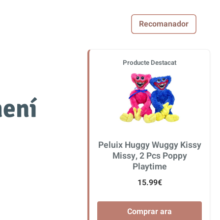
Recomanador
Producte Destacat
mení
Peluix Huggy Wuggy Kissy
Missy, 2 Pcs Poppy
Playtime
15.99€
Comprar ara