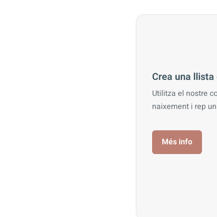
Crea una llist
Utilitza el nostre c
naixement i rep u
Més info