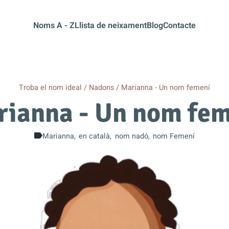
Noms A - Z
Llista de neixament
Blog
Contacte
Troba el nom ideal
Nadons
Marianna - Un nom femení
ianna - Un nom fe
Marianna
en català
nom nadó
nom Femení