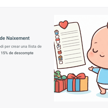
a de Naixement
odi per crear una llista de
n
15% de descompte