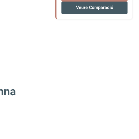
Veure Comparació
anna