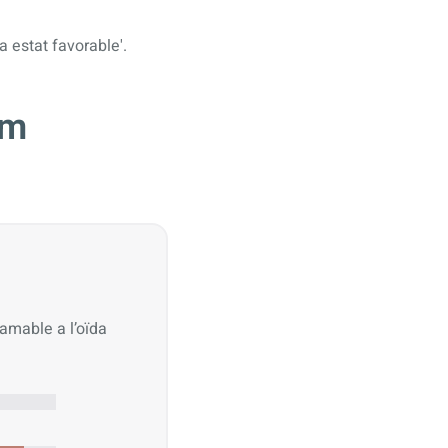
a estat favorable'.
om
 amable a l’oïda