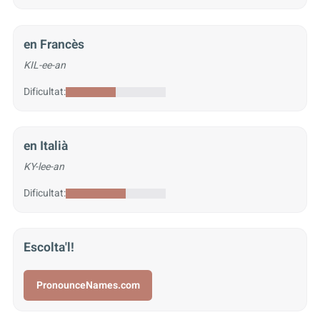
en Francès
KIL-ee-an
Dificultat:
en Italià
KY-lee-an
Dificultat:
Escolta'l!
PronounceNames.com