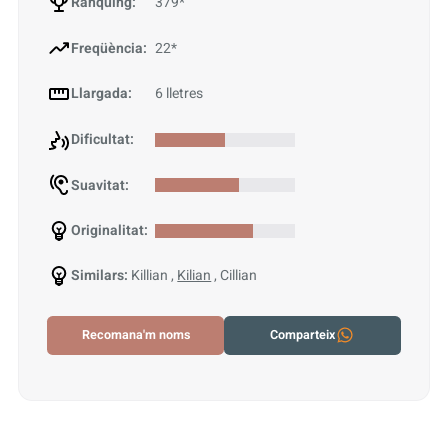
Rànquing:
379*
Freqüència:
22*
Llargada:
6 lletres
Dificultat:
Suavitat:
Originalitat:
Similars:
Killian ,
Kilian
, Cillian
Recomana'm noms
Comparteix