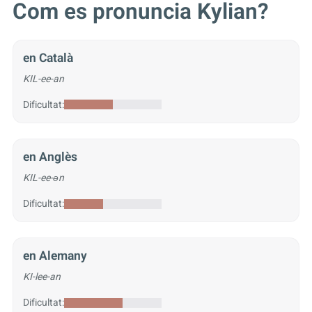
Com es pronuncia Kylian?
en Català
KIL-ee-an
Dificultat:
en Anglès
KIL-ee-ən
Dificultat:
en Alemany
KI-lee-an
Dificultat: