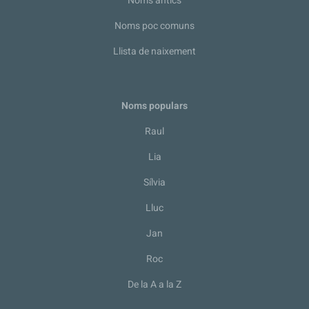
Noms antics
Noms poc comuns
Llista de naixement
Noms populars
Raul
Lia
Sílvia
Lluc
Jan
Roc
De la A a la Z