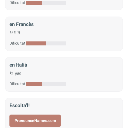
Dificultat:
en Francès
ki.li.ˈɑ̃
Dificultat:
en Italià
ki.ˈljan
Dificultat:
Escolta'l!
PronounceNames.com