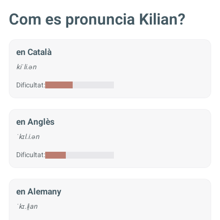
Com es pronuncia Kilian?
en Català
kiˈli.ən
Dificultat:
en Anglès
ˈkɪl.i.ən
Dificultat:
en Alemany
ˈkɪ.li̯an