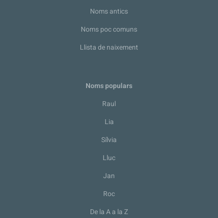
Noms antics
Noms poc comuns
Llista de naixement
Noms populars
Raul
Lia
Sílvia
Lluc
Jan
Roc
De la A a la Z