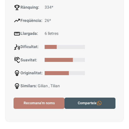
Rànquing:
334*
Freqüència:
26*
Llargada:
6 lletres
Dificultat:
Suavitat:
Originalitat:
Similars:
Gilian , Tilian
Recomana'm noms
Comparteix