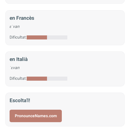
en Francès
ɛˈvan
Dificultat:
en Italià
ˈɛvan
Dificultat:
Escolta'l!
PronounceNames.com