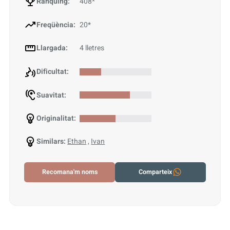
Rànquing:
408*
Freqüència:
20*
Llargada:
4 lletres
Dificultat:
Suavitat:
Originalitat:
Similars:
Ethan
,
Ivan
Recomana'm noms
Comparteix