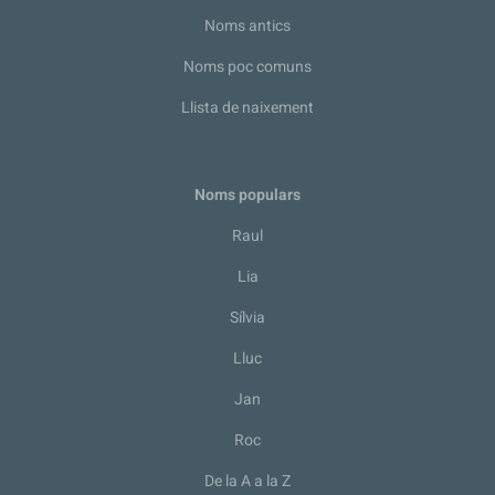
Noms antics
Noms poc comuns
Llista de naixement
Noms populars
Raul
Lia
Sílvia
Lluc
Jan
Roc
De la A a la Z