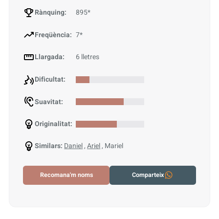
Rànquing:
895*
Freqüència:
7*
Llargada:
6 lletres
Dificultat:
Suavitat:
Originalitat:
Similars:
Daniel
,
Ariel
, Mariel
Recomana'm noms
Comparteix