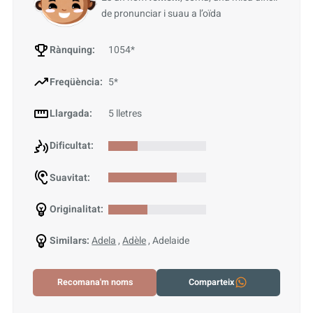
de pronunciar i suau a l’oïda
Rànquing:
1054*
Freqüència:
5*
Llargada:
5 lletres
Dificultat:
Suavitat:
Originalitat:
Similars:
Adela
,
Adèle
, Adelaide
Recomana'm noms
Comparteix