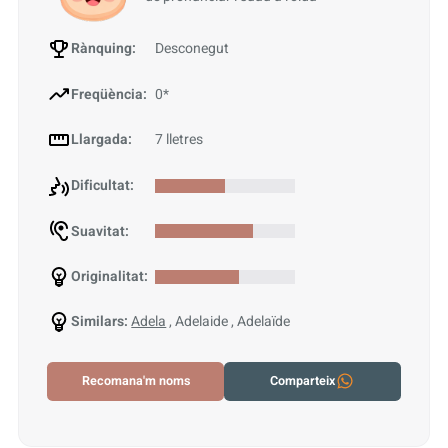
Rànquing:
Desconegut
Freqüència:
0*
Llargada:
7 lletres
Dificultat:
Suavitat:
Originalitat:
Similars:
Adela
, Adelaide , Adelaïde
Recomana'm noms
Comparteix