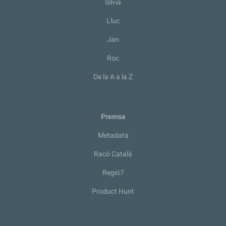
Sílvia
Lluc
Jan
Roc
De la A a la Z
Premsa
Metadata
Racó Català
Regió7
Product Hunt