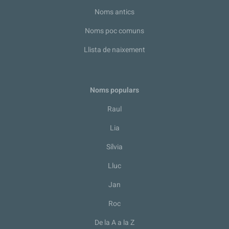
Noms antics
Noms poc comuns
Llista de naixement
Noms populars
Raul
Lia
Sílvia
Lluc
Jan
Roc
De la A a la Z