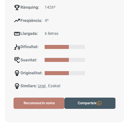
Rànquing:
1426*
Freqüència:
4*
Llargada:
6 lletres
Dificultat:
Suavitat:
Originalitat:
Similars:
Uriel
, Ezekiel
Recomana'm noms
Comparteix