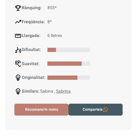
Rànquing:
855*
Freqüència:
8*
Llargada:
6 lletres
Dificultat:
Suavitat:
Originalitat:
Similars:
Sabina ,
Sabrina
Recomana'm noms
Comparteix