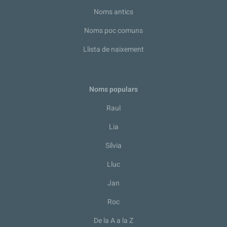
Noms antics
Noms poc comuns
Llista de naixement
Noms populars
Raul
Lia
Sílvia
Lluc
Jan
Roc
De la A a la Z