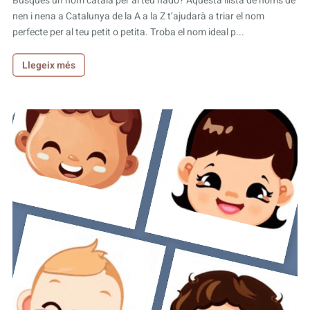
Busques un nom català per al teu nadó? Aquesta llista de noms de
nen i nena a Catalunya de la A a la Z t’ajudarà a triar el nom
perfecte per al teu petit o petita. Troba el nom ideal p...
Llegeix més