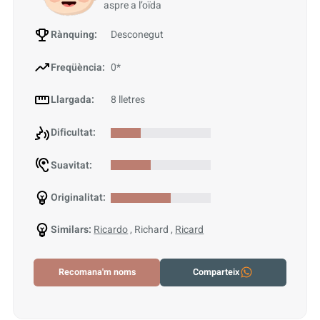
aspre a l’oïda
Rànquing:
Desconegut
Freqüència:
0*
Llargada:
8 lletres
Dificultat:
Suavitat:
Originalitat:
Similars:
Ricardo
, Richard ,
Ricard
Recomana'm noms
Comparteix