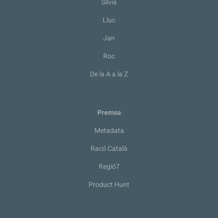
Sílvia
Lluc
Jan
Roc
De la A a la Z
Premsa
Metadata
Racó Català
Regió7
Product Hunt