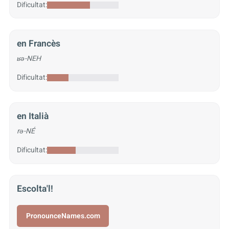
Dificultat:
en Francès
ʁə-NEH
Dificultat:
en Italià
rə-NÉ
Dificultat:
Escolta'l!
PronounceNames.com