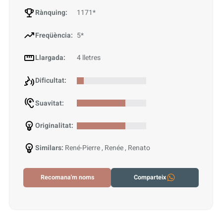
Rànquing:
1171*
Freqüència:
5*
Llargada:
4 lletres
Dificultat:
Suavitat:
Originalitat:
Similars:
René-Pierre , Renée , Renato
Recomana'm noms
Comparteix