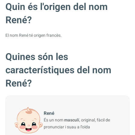
Quin és l'origen del nom
René?
El nom René té origen francès.
Quines són les
característiques del nom
René?
René
És un nom
masculí
, original, fàcil de
pronunciar i suau a l’oïda