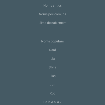
Noms antics
Noms poc comuns
Llista de naixement
Noms populars
Raul
Lia
Sílvia
Lluc
Jan
Roc
De la A a la Z