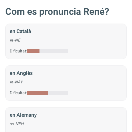
Com es pronuncia René?
en Català
rə-NÉ
Dificultat:
en Anglès
rə-NAY
Dificultat:
en Alemany
ʁə-NEH