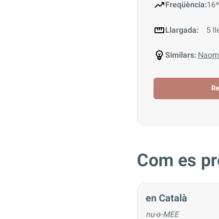
Freqüència:
16*
Llargada:
5 ll
Similars:
Naom
R
Com es pr
en Català
nu-ə-MEE