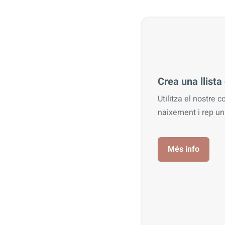
Crea una llist
Utilitza el nostre c
naixement i rep u
Més info