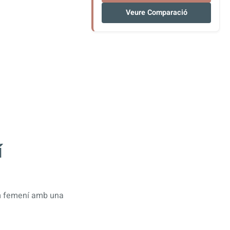
Veure Comparació
í
om femení amb una