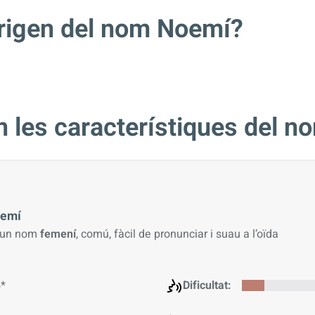
origen del nom Noemí?
n les característiques del 
emí
 un nom
femení
, comú, fàcil de pronunciar i suau a l’oïda
*
Dificultat: