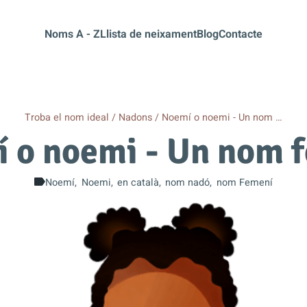
Noms A - Z
Llista de neixament
Blog
Contacte
Troba el nom ideal
Nadons
Noemí o noemi - Un nom …
 o noemi - Un nom 
Noemí
Noemi
en català
nom nadó
nom Femení