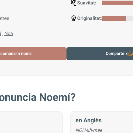
Suavitat:
etres
Originalitat:
i
,
Noa
ecomana'm noms
Comparteix
onuncia Noemí?
en Anglès
NOH-uh-mee