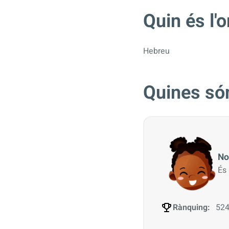
Quin és l'
Hebreu
Quines só
No
És
Rànquing:
524