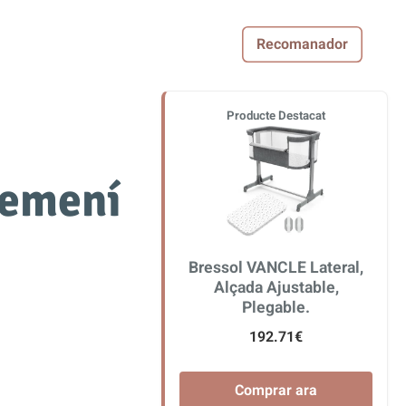
Recomanador
Producte Destacat
femení
Bressol VANCLE Lateral,
Alçada Ajustable,
Plegable.
192.71€
Comprar ara