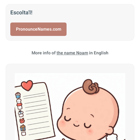
Escolta'l!
PronounceNames.com
More info of
the name Noam
in English