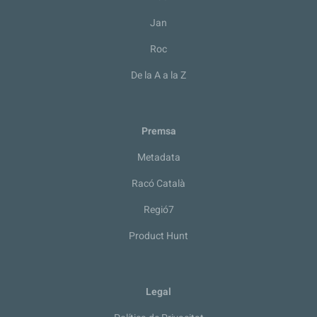
Jan
Roc
De la A a la Z
Premsa
Metadata
Racó Català
Regió7
Product Hunt
Legal