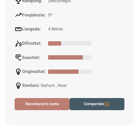
Rànquing:
Desconegut
Freqüència:
0*
Llargada:
4 lletres
Dificultat:
Suavitat:
Originalitat:
Similars:
Nahum , Neal
Recomana'm noms
Comparteix