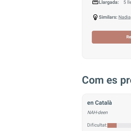
Llargada:
5 ll
Similars:
Nadia
R
Com es pr
en Català
NAH-deen
Dificultat: