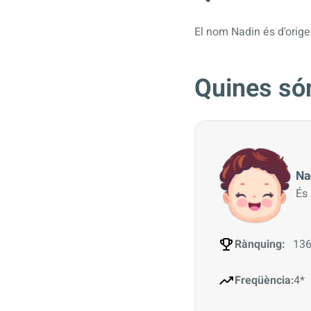
El nom Nadin és d'origen
Quines són
Na
És
Rànquing:
136
Freqüència:
4*