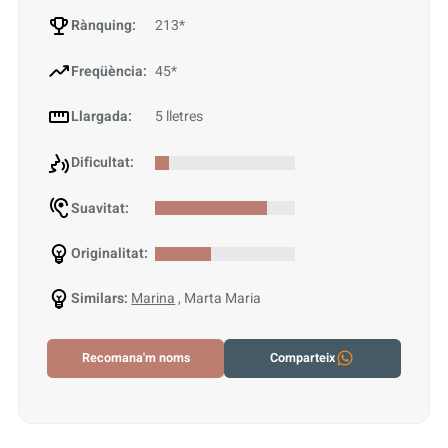
Rànquing:
213*
Freqüència:
45*
Llargada:
5 lletres
Dificultat:
Suavitat:
Originalitat:
Similars:
Marina
, Marta Maria
Recomana'm noms
Comparteix