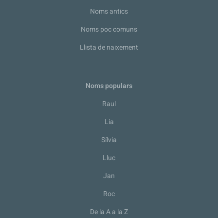
Noms antics
Noms poc comuns
Llista de naixement
Noms populars
Raul
Lia
Sílvia
Lluc
Jan
Roc
De la A a la Z