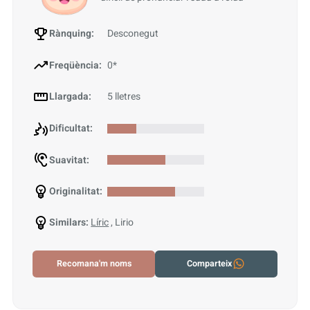
Rànquing:
Desconegut
Freqüència:
0*
Llargada:
5 lletres
Dificultat:
Suavitat:
Originalitat:
Similars:
Líric
, Lirio
Recomana'm noms
Comparteix