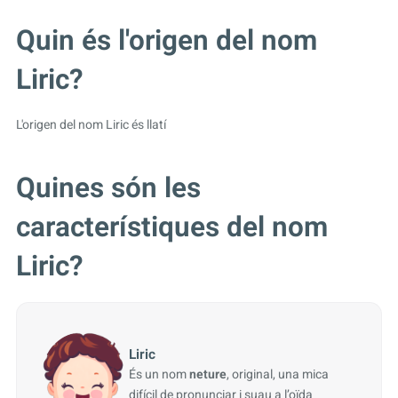
Quin és l'origen del nom
Liric?
L'origen del nom Liric és llatí
Quines són les
característiques del nom
Liric?
Liric
És un nom
neture
, original, una mica
difícil de pronunciar i suau a l’oïda