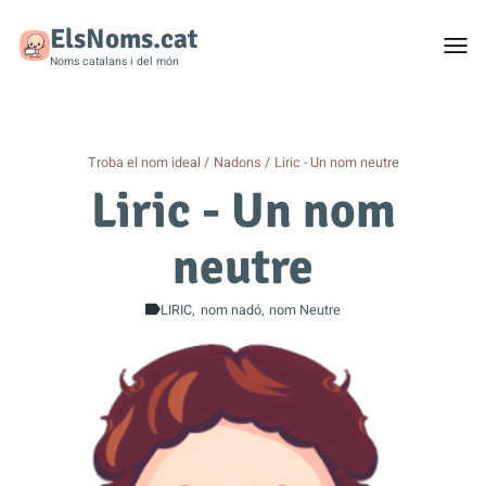
ElsNoms.cat
Togg
men
Noms catalans i del món
Troba el nom ideal
Nadons
Liric - Un nom neutre
Liric - Un nom
neutre
LIRIC
nom nadó
nom Neutre