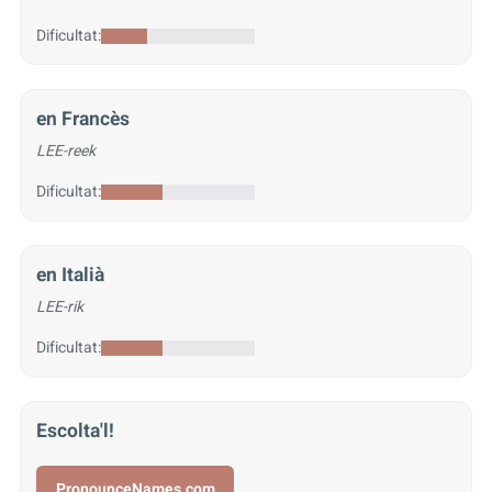
Dificultat:
en Francès
LEE-reek
Dificultat:
en Italià
LEE-rik
Dificultat:
Escolta'l!
PronounceNames.com