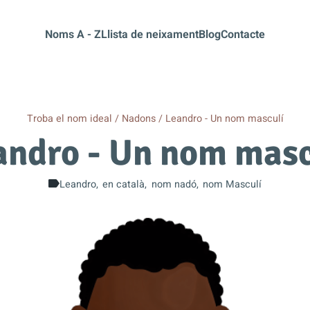
Noms A - Z
Llista de neixament
Blog
Contacte
Troba el nom ideal
Nadons
Leandro - Un nom masculí
andro - Un nom masc
Leandro
en català
nom nadó
nom Masculí