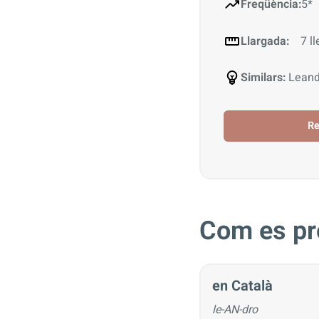
Freqüència:
5*
Llargada:
7 ll
Similars:
Leand
R
Com es pr
en Català
le-AN-dro