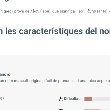
 grec i prové de λέων (léon), que significa 'lleó', i ἀνήρ (anēr),
 les característiques del n
andro
 un nom
masculí
, original, fàcil de pronunciar i una mica aspre a
9*
Dificultat: