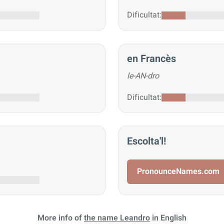
Dificultat:
en Francès
le-AN-dro
Dificultat:
Escolta'l!
PronounceNames.com
More info of
the name Leandro
in English