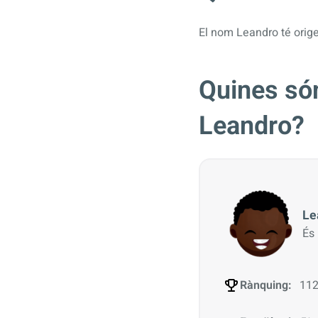
El nom Leandro té origen
Quines són
Leandro?
Le
És
Rànquing:
112