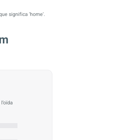
 que significa 'home'.
om
 l’oïda