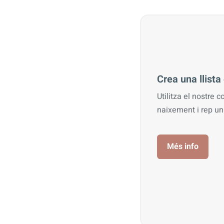
Crea una llist
Utilitza el nostre c
naixement i rep u
Més info