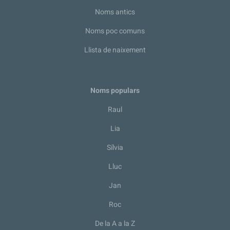
Noms antics
Noms poc comuns
Llista de naixement
Noms populars
Raul
Lia
Sílvia
Lluc
Jan
Roc
De la A a la Z