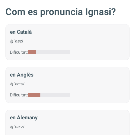
Com es pronuncia Ignasi?
en Català
iɡˈnazi
Dificultat:
en Anglès
iɡˈnɑːsi
Dificultat:
en Alemany
iɡˈnaːzi