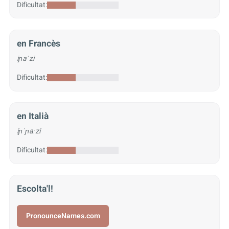
Dificultat:
en Francès
iɲaˈzi
Dificultat:
en Italià
iɲˈɲaːzi
Dificultat:
Escolta'l!
PronounceNames.com