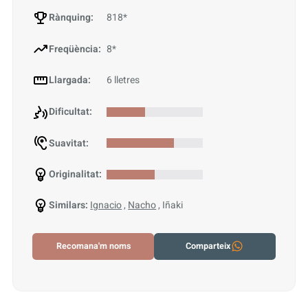
Rànquing:
818*
Freqüència:
8*
Llargada:
6 lletres
Dificultat:
Suavitat:
Originalitat:
Similars:
Ignacio
,
Nacho
, Iñaki
Recomana'm noms
Comparteix