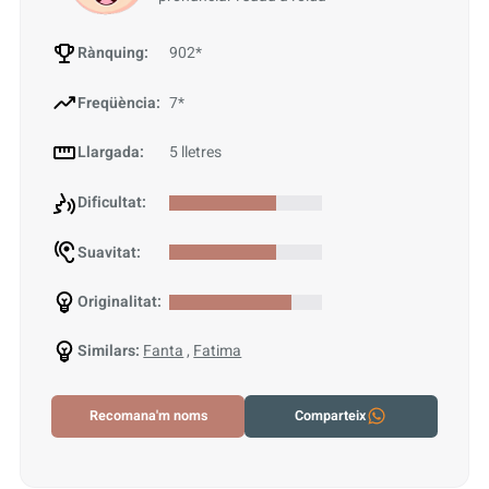
Rànquing:
902*
Freqüència:
7*
Llargada:
5 lletres
Dificultat:
Suavitat:
Originalitat:
Similars:
Fanta
,
Fatima
Recomana'm noms
Comparteix