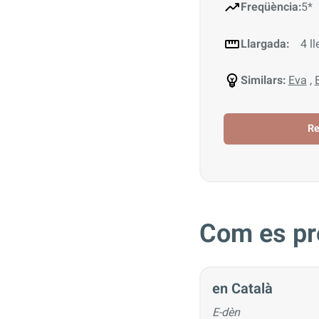
Freqüència:
5*
Llargada:
4 ll
Similars:
Eva
,
R
Com es pr
en Català
E-dèn