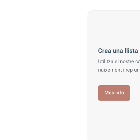
Crea una llist
Utilitza el nostre c
naixement i rep u
Més info