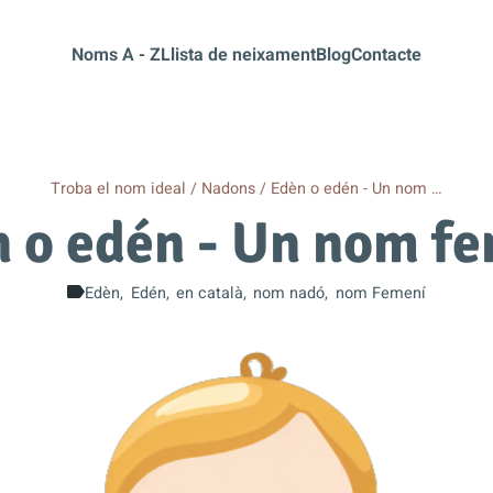
Noms A - Z
Llista de neixament
Blog
Contacte
Troba el nom ideal
Nadons
Edèn o edén - Un nom …
 o edén - Un nom f
Edèn
Edén
en català
nom nadó
nom Femení