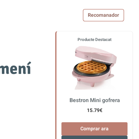
Recomanador
Producte Destacat
emení
Bestron Mini gofrera
15.79€
Comprar ara