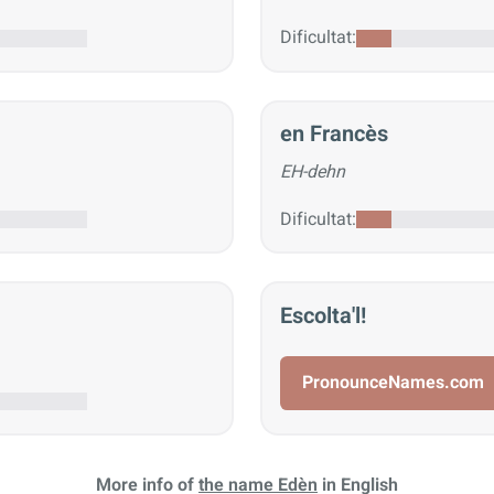
Dificultat:
en Francès
EH-dehn
Dificultat:
Escolta'l!
PronounceNames.com
More info of
the name Edèn
in English