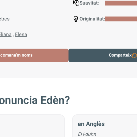
Suavitat:
etres
Originalitat:
Eliana
,
Elena
ecomana'm noms
Comparteix
onuncia Edèn?
en Anglès
EH-duhn