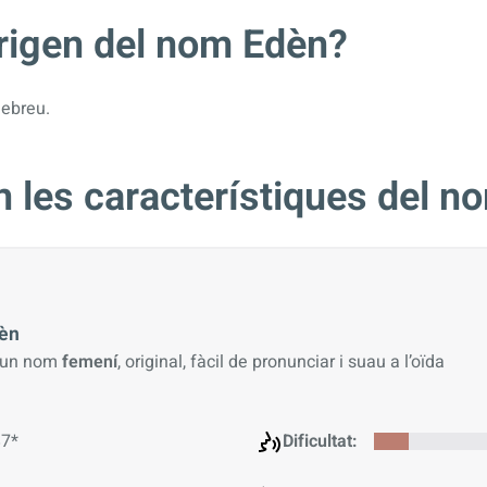
origen del nom Edèn?
hebreu.
 les característiques del n
èn
 un nom
femení
, original, fàcil de pronunciar i suau a l’oïda
7*
Dificultat: