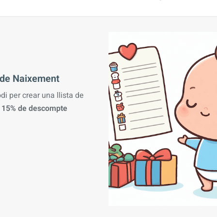
a de Naixement
odi per crear una llista de
n
15% de descompte