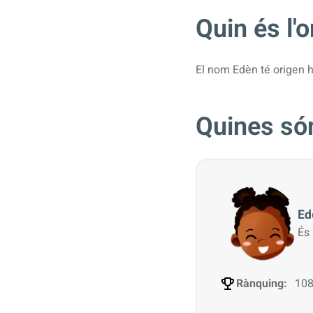
Quin és l'
El nom Edèn té origen 
Quines són
Ed
És
Rànquing:
108