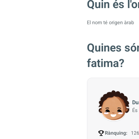
Quin és l'
El nom té origen àrab
Quines són
fatima?
Du
És
Rànquing:
126