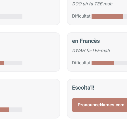
DOO-uh fa-TEE-muh
Dificultat:
en Francès
DWAH fa-TEE-mah
Dificultat:
Escolta'l!
PronounceNames.com