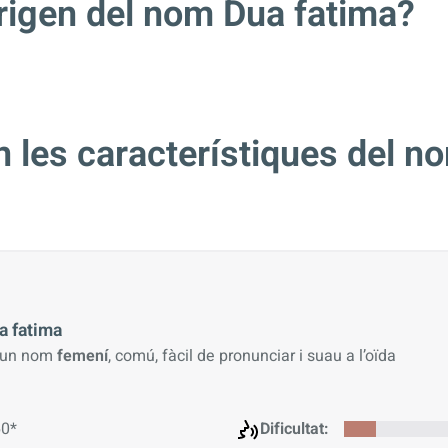
origen del nom Dua fatima?
 les característiques del n
a fatima
 un nom
femení
, comú, fàcil de pronunciar i suau a l’oïda
0*
Dificultat: