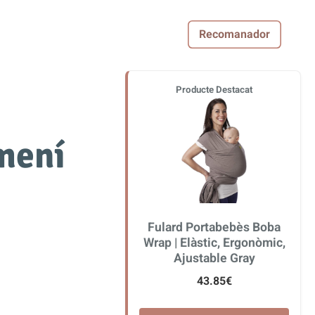
Recomanador
Producte Destacat
mení
Fulard Portabebès Boba
Wrap | Elàstic, Ergonòmic,
Ajustable Gray
43.85€