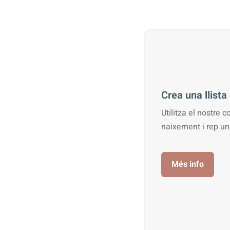
Crea una llist
Utilitza el nostre c
naixement i rep u
Més info