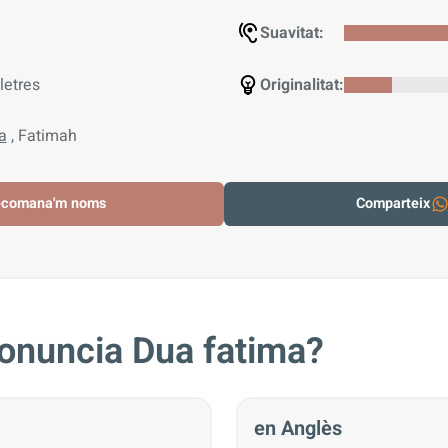
Suavitat:
letres
Originalitat:
a
, Fatimah
ecomana'm noms
Comparteix
onuncia Dua fatima?
en Anglès