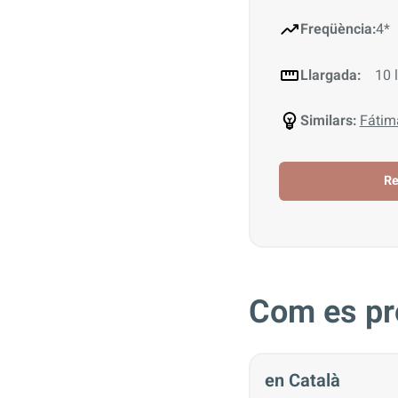
Freqüència:
4*
Llargada:
10 l
Similars:
Fátim
R
Com es pr
en Català