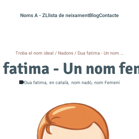
Noms A - Z
Llista de neixament
Blog
Contacte
Troba el nom ideal
Nadons
Dua fatima - Un nom …
 fatima - Un nom fe
Dua fatima
en català
nom nadó
nom Femení