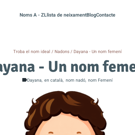
Noms A - Z
Llista de neixament
Blog
Contacte
Troba el nom ideal
Nadons
Dayana - Un nom femení
yana - Un nom fem
Dayana
en català
nom nadó
nom Femení