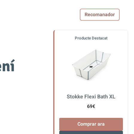
Recomanador
Producte Destacat
ení
Stokke Flexi Bath XL
69€
Comprar ara