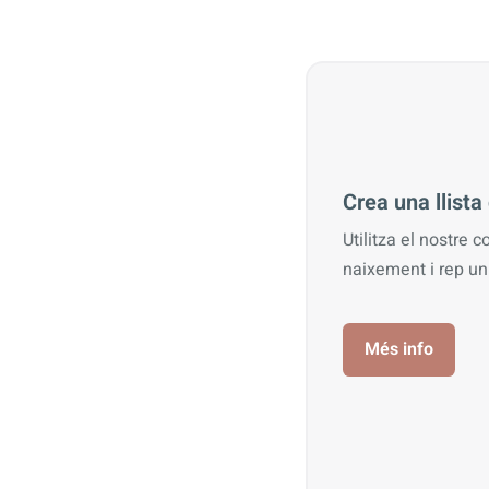
Crea una llist
Utilitza el nostre c
naixement i rep u
Més info