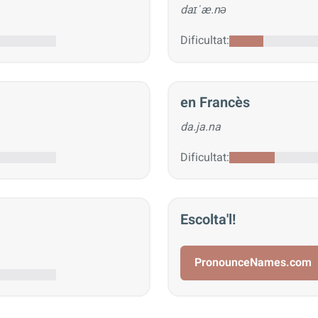
daɪˈæ.nə
Dificultat:
en Francès
da.ja.na
Dificultat:
Escolta'l!
PronounceNames.com