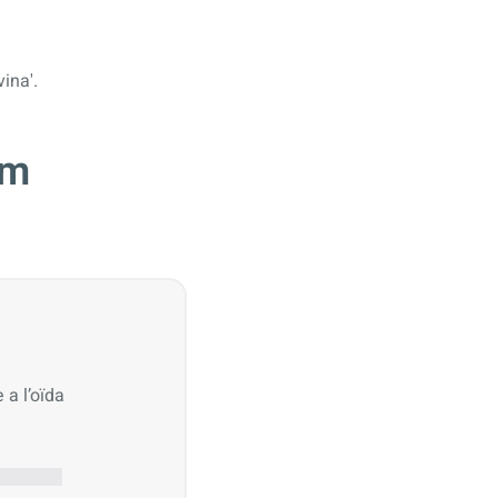
ina'.
om
 a l’oïda