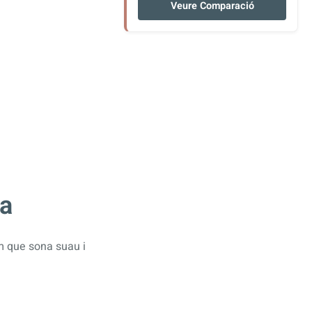
Veure Comparació
na
m que sona suau i