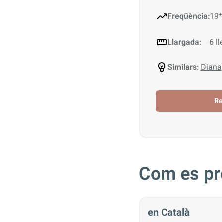
Freqüència:
19*
Llargada:
6 ll
Similars:
Diana
R
Com es pr
en Català