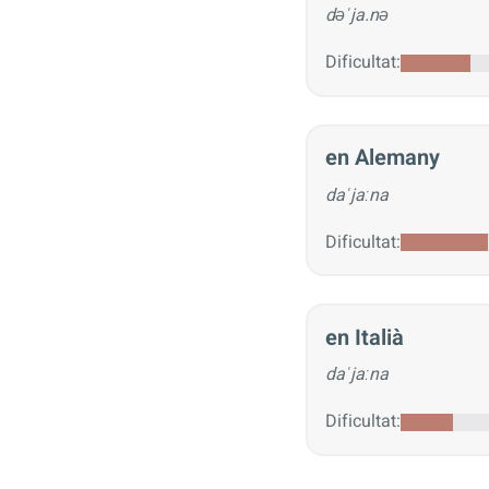
dəˈja.nə
Dificultat:
en Alemany
daˈjaːna
Dificultat:
en Italià
daˈjaːna
Dificultat: