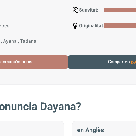
Suavitat:
etres
Originalitat:
, Ayana , Tatiana
ecomana'm noms
Comparteix
onuncia Dayana?
en Anglès