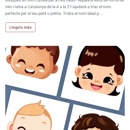
Busques un nom català per al teu nadó? Aquesta llista de noms de
nen i nena a Catalunya de la A a la Z t’ajudarà a triar el nom
perfecte per al teu petit o petita. Troba el nom ideal p...
Llegeix més