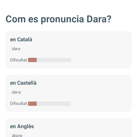
Com es pronuncia Dara?
en Català
ˈdaɾə
Dificultat:
en Castellà
ˈdaɾa
Dificultat:
en Anglès
ˈdɛərə