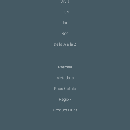
Sílvia
Lluc
Jan
Roc
De la A a la Z
Premsa
Metadata
Racó Català
Regió7
Product Hunt