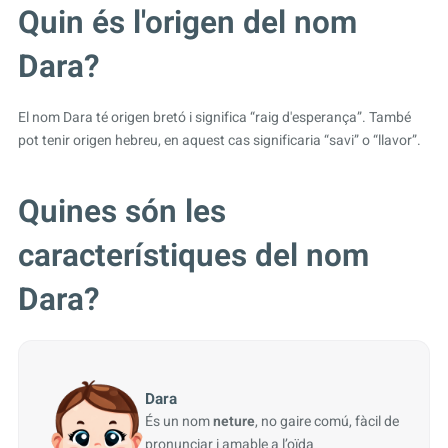
Quin és l'origen del nom
Dara?
El nom Dara té origen bretó i significa “raig d'esperança”. També
pot tenir origen hebreu, en aquest cas significaria “savi” o “llavor”.
Quines són les
característiques del nom
Dara?
Dara
És un nom
neture
, no gaire comú, fàcil de
pronunciar i amable a l’oïda