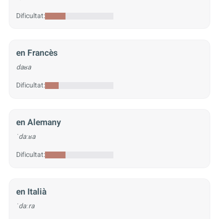
Dificultat:
en Francès
daʁa
Dificultat:
en Alemany
ˈdaːʁa
Dificultat:
en Italià
ˈdaːra