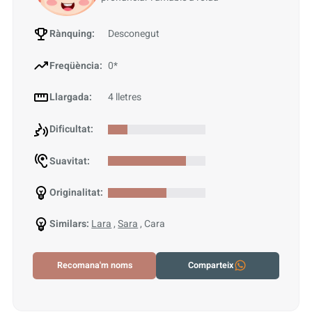
Rànquing:
Desconegut
Freqüència:
0*
Llargada:
4 lletres
Dificultat:
Suavitat:
Originalitat:
Similars:
Lara
,
Sara
, Cara
Recomana'm noms
Comparteix