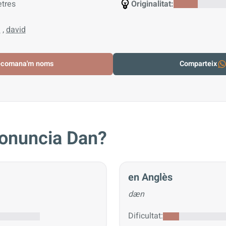
etres
Originalitat:
l
,
david
ecomana'm noms
Comparteix
onuncia Dan?
en Anglès
dæn
Dificultat: