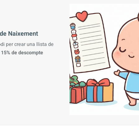
a de Naixement
odi per crear una llista de
n
15% de descompte