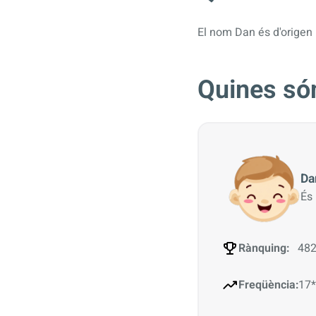
El nom Dan és d'origen 
Quines són
Da
És
Rànquing:
482
Freqüència:
17*