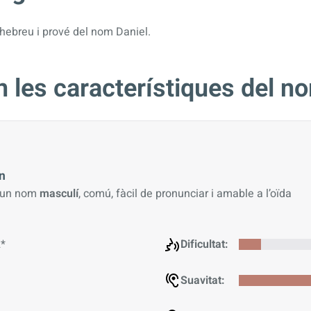
hebreu i prové del nom Daniel.
 les característiques del n
n
 un nom
masculí
, comú, fàcil de pronunciar i amable a l’oïda
*
Dificultat:
Suavitat: