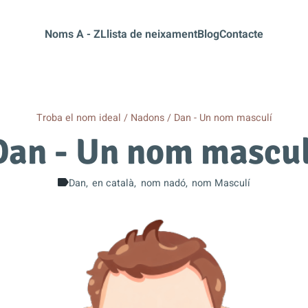
Noms A - Z
Llista de neixament
Blog
Contacte
Troba el nom ideal
Nadons
Dan - Un nom masculí
Dan - Un nom mascul
Dan
en català
nom nadó
nom Masculí