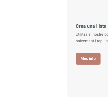
Crea una llist
Utilitza el nostre c
naixement i rep u
Més info