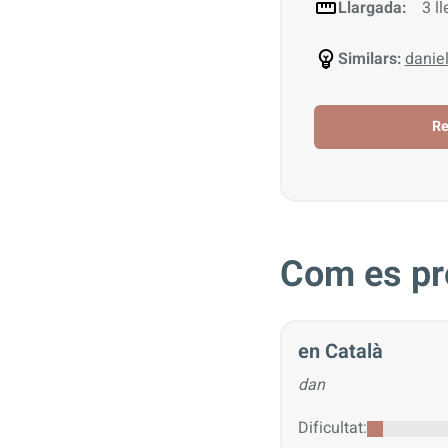
Llargada:
3 ll
Similars:
danie
R
Com es pr
en Català
dan
Dificultat: