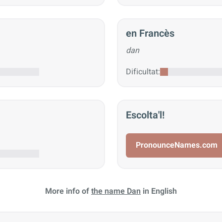
en Francès
dan
Dificultat:
Escolta'l!
PronounceNames.com
More info of
the name Dan
in English