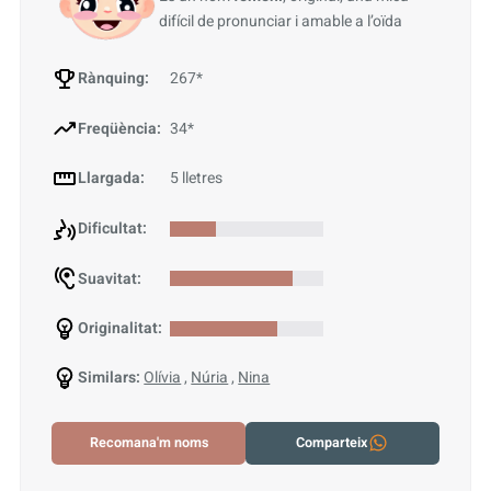
difícil de pronunciar i amable a l’oïda
Rànquing:
267*
Freqüència:
34*
Llargada:
5 lletres
Dificultat:
Suavitat:
Originalitat:
Similars:
Olívia
,
Núria
,
Nina
Recomana'm noms
Comparteix