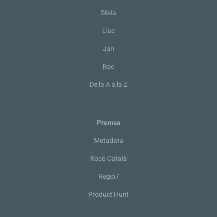
Sílvia
Lluc
Jan
Roc
De la A a la Z
Premsa
Metadata
Racó Català
Regió7
Product Hunt