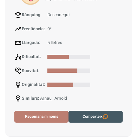
Rànquing:
Desconegut
Freqüència:
0*
Llargada:
5 lletres
Dificultat:
Suavitat:
Originalitat:
Similars:
Arnau
, Arnold
Recomana'm noms
Comparteix