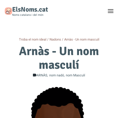
ElsNoms.cat
Togg
men
Noms catalans i del món
Troba el nom ideal
Nadons
Arnàs - Un nom masculí
Arnàs - Un nom
masculí
ARNÀS
nom nadó
nom Masculí