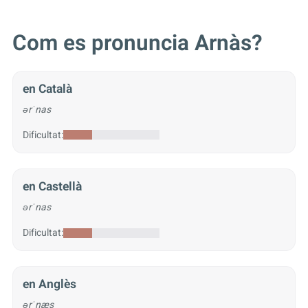
Com es pronuncia Arnàs?
en Català
ərˈnas
Dificultat:
en Castellà
ərˈnas
Dificultat:
en Anglès
ərˈnæs