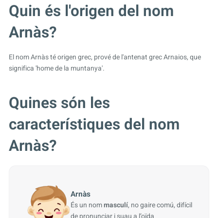
Quin és l'origen del nom
Arnàs?
El nom Arnàs té origen grec, prové de l'antenat grec Arnaios, que
significa 'home de la muntanya'.
Quines són les
característiques del nom
Arnàs?
Arnàs
És un nom
masculí
, no gaire comú, difícil
de pronunciar i suau a l’oïda