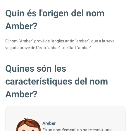
Quin és l'origen del nom
Amber?
El nom "Amber" prové de l'anglès antic "amber", que a la seva
vegada prové de l'àrab "anbar" i del llatí "ambar".
Quines són les
característiques del nom
Amber?
Amber
És un nom
femení
, no gaire comú, una