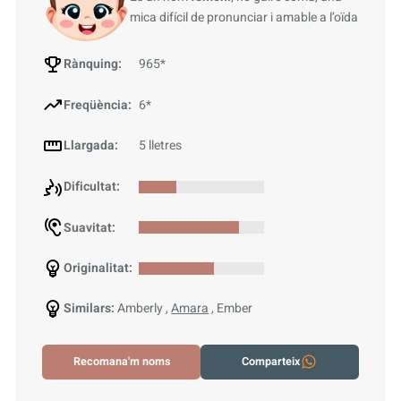
mica difícil de pronunciar i amable a l’oïda
Rànquing:
965*
Freqüència:
6*
Llargada:
5 lletres
Dificultat:
Suavitat:
Originalitat:
Similars:
Amberly ,
Amara
, Ember
Recomana'm noms
Comparteix