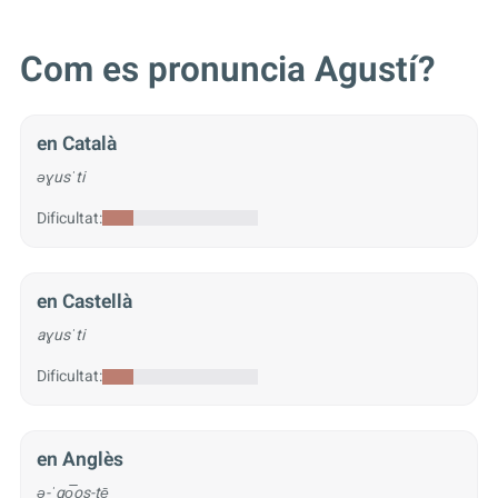
Com es pronuncia Agustí?
en Català
əɣusˈti
Dificultat:
en Castellà
aɣusˈti
Dificultat:
en Anglès
ə-ˈgo͞os-tē