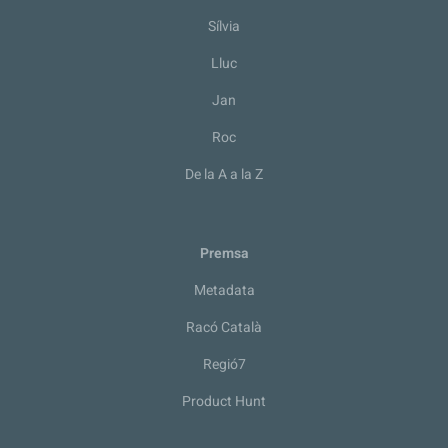
Sílvia
Lluc
Jan
Roc
De la A a la Z
Premsa
Metadata
Racó Català
Regió7
Product Hunt