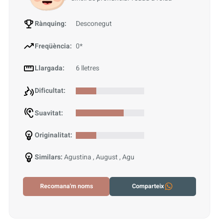
Rànquing:
Desconegut
Freqüència:
0*
Llargada:
6 lletres
Dificultat:
Suavitat:
Originalitat:
Similars:
Agustina , August , Agu
Recomana'm noms
Comparteix