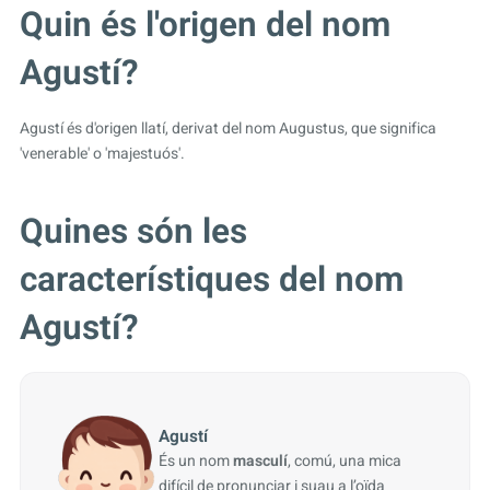
Quin és l'origen del nom
Agustí?
Agustí és d'origen llatí, derivat del nom Augustus, que significa
'venerable' o 'majestuós'.
Quines són les
característiques del nom
Agustí?
Agustí
És un nom
masculí
, comú, una mica
difícil de pronunciar i suau a l’oïda